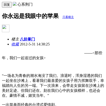
心系荆门
回复
你永远是我眼中的苹果
只看楼主
楼主
八卦掌门
收藏
2012-5-31 14:38:25
-------<那些
年，我们一起追过的女孩>
“一场名为青春的潮水淹没了我们。浪退时，浑身湿透的我们
一起坐在沙滩上，看著我们最喜爱的女孩子用力挥舞双手，幸
福踏向人生的另一端。下一次浪来，会带走女孩留在沙滩上的
美好足迹。但我们还在。刻在我们心中的女孩模样，也还会
在。豪情不减，嬉笑当年。”
一出简单而经典的台湾式爱情剧。