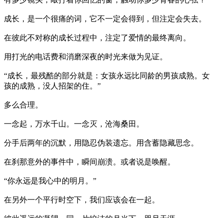
成长，是一个很痛的词，它不一定会得到，但注定会失去。
在彼此不对称的成长过程中，注定了爱情的最终离向。
用打光的电话费和消磨深夜的时光来做为见证。
“成长，最残酷的部分就是：女孩永远比同龄的男孩成熟。女
孩的成熟，没人招架的住。”
多么合理。
一念起，万水千山。一念灭，沧海桑田。
分手后两年的沉默，用隐忍伪装遗忘。用含蓄隐藏思念。
在刹那意外的事件中，瞬间崩溃。或者说是唤醒。
“你永远是我心中的明月。”
在另外一个平行时空下，我们应该会在一起。