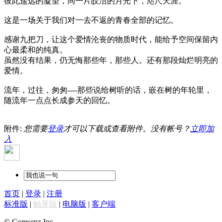
彼此遥远的凝望，同一片皎洁的月光下，咫尺天涯。
这是一场关于我们对一去不返的青春全部的记忆。
感谢九把刀，让这个爱情沦丧的物质时代，能给予空间保留内
心最柔和的纯真。
虽然没有结果，仍无悔那些年，那些人。还有那段灿烂明亮的
爱情。
流年，过往，匆匆----那些说给树听的话，嵌在树的年轮里，
随流年一点点长成参天的回忆。
附件:
您需要
登录
才可以下载或查看附件。没有帐号？
立即加
入
首页
|
登录
|
注册
标准版
|
触屏版
|
电脑版
|
客户端
© Comsenz Inc.