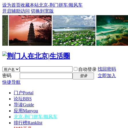
设为首页
收藏本站
北京-荆门拼车/顺风车
开启辅助访问
切换到宽版
找回密码
自动登录
密码
立即加入
登录
快捷导航
门户
Portal
论坛
BBS
导读
Guide
应用
Manyou
北京-荆门拼车/顺风车
排行榜
Ranklist