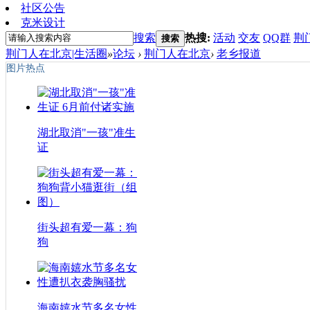
社区公告
克米设计
搜索
热搜:
活动
交友
QQ群
荆
搜索
荆门人在北京|生活圈
»
论坛
›
荆门人在北京
›
老乡报道
图片热点
湖北取消"一孩"准生
证
街头超有爱一幕：狗
狗
海南嬉水节多名女性