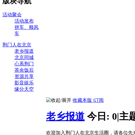
版块导航
活动聚会
活动发布
拼车、顺风
车
荆门人在北京
老乡报道
北京同城
心系荆门
茶余饭后
资源共享
影音娱乐
缘分天空
收藏本版
|
订阅
老乡报道
今日:
0
|
主
欢迎加入荆门人在北京生活圈，请各位先