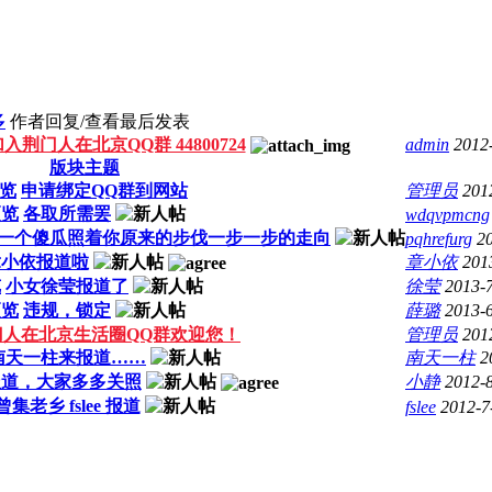
多
作者
回复/查看
最后发表
入荆门人在北京QQ群 44800724
admin
2012
版块主题
览
申请绑定QQ群到网站
管理员
201
预览
各取所需罢
wdqvpmcng
一个傻瓜照着你原来的步伐一步一步的走向
pqhrefurg
2
章小依报道啦
章小依
201
览
小女徐莹报道了
徐莹
2013-
预览
违规，锁定
薛璐
2013-
门人在北京生活圈QQ群欢迎您！
管理员
201
南天一柱来报道……
南天一柱
2
报道，大家多多关照
小静
2012-
曾集老乡 fslee 报道
fslee
2012-7