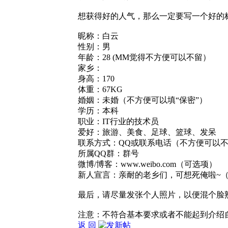
想获得好的人气，那么一定要写一个好的
昵称：白云
性别：男
年龄：28 (MM觉得不方便可以不留）
家乡：
身高：170
体重：67KG
婚姻：未婚（不方便可以填“保密”）
学历：本科
职业：IT行业的技术员
爱好：旅游、美食、足球、篮球、发呆
联系方式：QQ或联系电话（不方便可以
所属QQ群：群号
微博/博客：www.weibo.com（可选项）
新人宣言：亲耐的老乡们，可想死俺啦~
最后，请尽量发张个人照片，以便混个脸
注意：不符合基本要求或者不能起到介绍
返 回