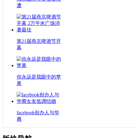
遭
第21届燕京啤酒节开
幕
你永远是我眼中的苹
果
facebook创办人与华
裔