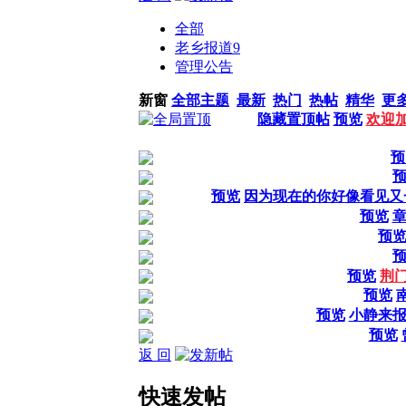
全部
老乡报道
9
管理公告
新窗
全部主题
最新
热门
热帖
精华
更
隐藏置顶帖
预览
欢迎加
预
预览
因为现在的你好像看见又
预览
预
预览
荆
预览
预览
小静来
预览
返 回
快速发帖