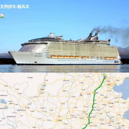
京荆拼车/顺风车