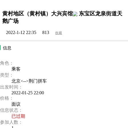
黄村地区（黄村镇）大兴宾馆
东宝区龙泉街道天
鹅广场
2022-1-12 22:35
813
收藏
信息
角色：
乘客
类型：
北京<-->荆门拼车
出发时间：
2022-01-25 22:00
价格：
面议
信息状态：
已过期
参加人数：
1