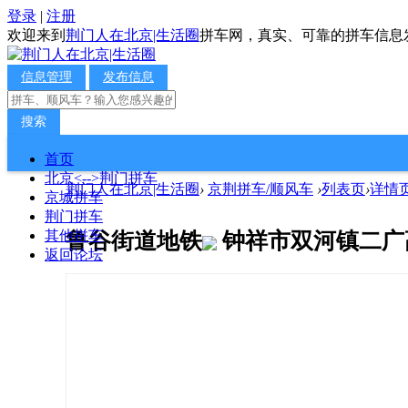
登录
|
注册
欢迎来到
荆门人在北京|生活圈
拼车网，真实、可靠的拼车信息
信息管理
发布信息
搜索
首页
北京<-->荆门拼车
荆门人在北京|生活圈
›
京荆拼车/顺风车
›
列表页
›
详情
京城拼车
荆门拼车
其他拼车
鲁谷街道地铁
钟祥市双河镇二广
返回论坛