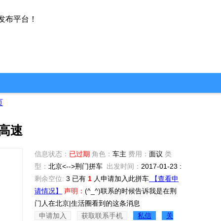
发布平台！
页
高速
信息状态：
已过期
角色：
车主
费用：
面议
类
型：
北京<-->荆门拼车
出发时间：
2017-01-23 :
剩余空位:
3
已有
1
人申请加入此拼车
【查看申
请情况】
声明：
(^_^)联系的时候告诉我是在荆
门人在北京|生活圈看到的这条消息
申请加入
获取联系手机
私信
关