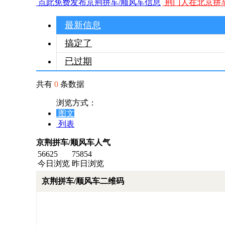
点此免费发布京荆拼车/顺风车信息
荆门人在北京拼
最新信息
搞定了
已过期
共有
0
条数据
浏览方式：
图文
列表
京荆拼车/顺风车人气
56625
75854
今日浏览
昨日浏览
京荆拼车/顺风车二维码