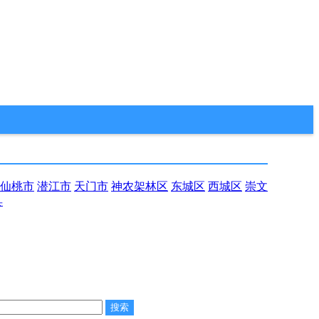
仙桃市
潜江市
天门市
神农架林区
东城区
西城区
崇文
县