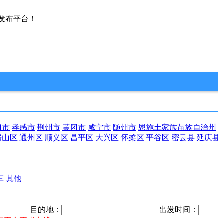
发布平台！
门市
孝感市
荆州市
黄冈市
咸宁市
随州市
恩施土家族苗族自治州
房山区
通州区
顺义区
昌平区
大兴区
怀柔区
平谷区
密云县
延庆
车
其他
目的地：
出发时间：