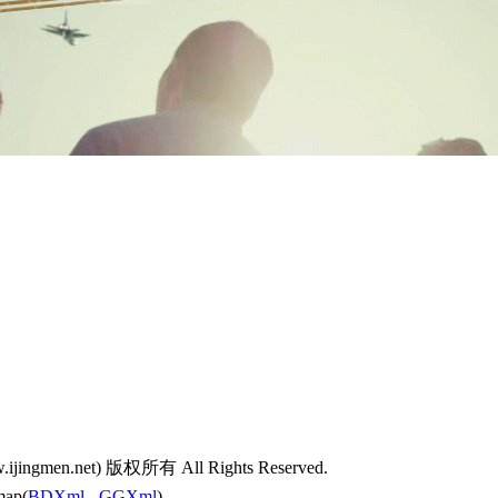
w.ijingmen.net) 版权所有 All Rights Reserved.
map(
BDXml
-
GGXml
)