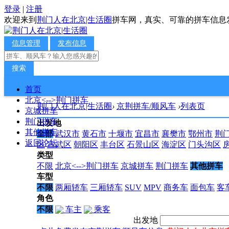
登录
|
注册
欢迎来到
荆门人在北京|生活圈
拼车网，真实、可靠的拼车信息
信息管理
发布信息
搜索
首页
北京<-->荆门拼车
荆门人在北京|生活圈
›
京荆拼车/顺风车
›
列表页
京城拼车
荆门拼车
出发地
其他拼车
全部
武汉市
黄石市
十堰市
宜昌市
襄樊市
鄂州市
荆
返回论坛
区
宣武区
朝阳区
丰台区
石景山区
海淀区
门头沟区
类型
不限
北京<-->荆门拼车
京城拼车
荆门拼车
其他拼车
车型
不限
两厢轿车
三厢轿车
SUV
MPV
商务车
面包车
客
角色
不限
车主
乘客
出发地