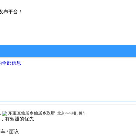
发布平台！
的全部信息
北
东宝区仙居乡仙居乡政府
北京<-->荆门拼车
，有驾照的优先
门拼车 / 面议