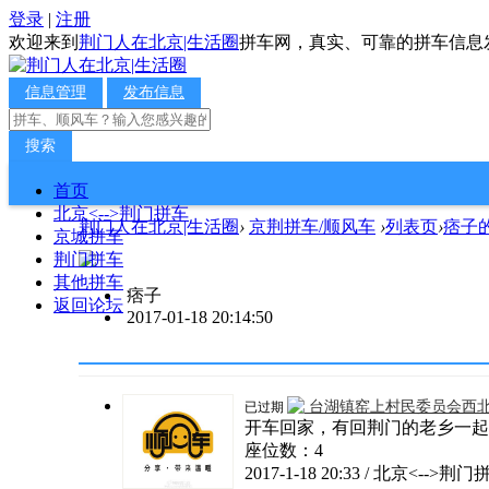
登录
|
注册
欢迎来到
荆门人在北京|生活圈
拼车网，真实、可靠的拼车信息
信息管理
发布信息
搜索
首页
北京<-->荆门拼车
荆门人在北京|生活圈
›
京荆拼车/顺风车
›
列表页
›
痞子
京城拼车
荆门拼车
其他拼车
痞子
返回论坛
2017-01-18 20:14:50
台湖镇窑上村民委员会西
已过期
开车回家，有回荆门的老乡一起
座位数：4
2017-1-18 20:33 / 北京<-->荆