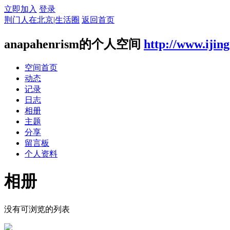
立即加入
登录
荆门人在北京|生活圈
返回首页
anapahenrism的个人空间
http://www.ijin
空间首页
动态
记录
日志
相册
主题
分享
留言板
个人资料
相册
没有可浏览的列表